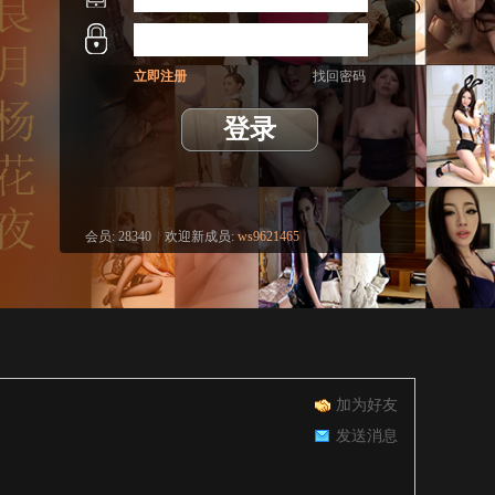
立即注册
找回密码
登录
会员:
28340
|
欢迎新成员:
ws9621465
加为好友
发送消息