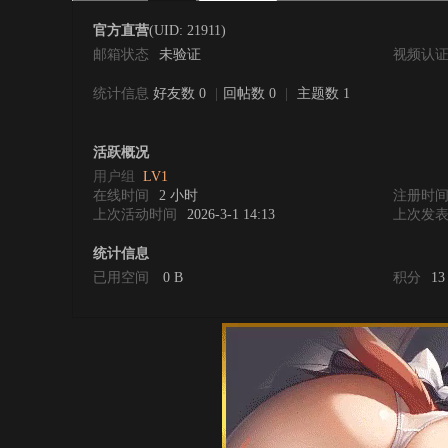
官方直营
(UID: 21911)
邮箱状态
未验证
视频认
统计信息
好友数 0
|
回帖数 0
|
主题数 1
0
活跃概况
用户组
LV1
在线时间
2 小时
注册时
上次活动时间
2026-3-1 14:13
上次发
统计信息
已用空间
0 B
积分
13
度