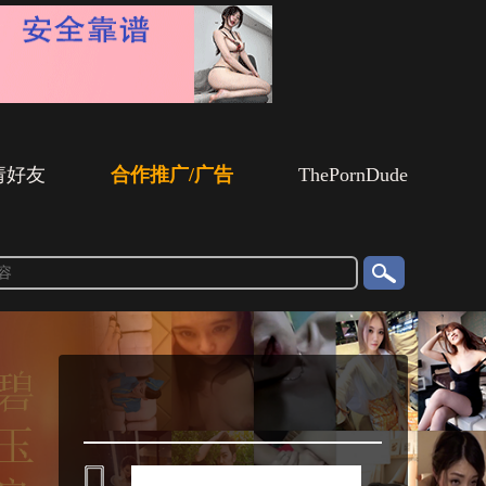
请好友
合作推广/广告
ThePornDude
搜
索