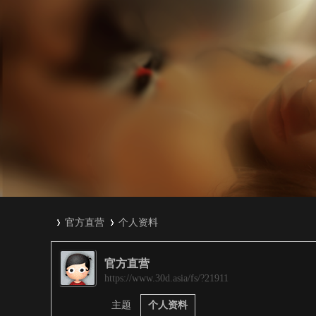
官方直营
个人资料
官方直营
3
›
›
https://www.30d.asia/fs/?21911
主题
个人资料