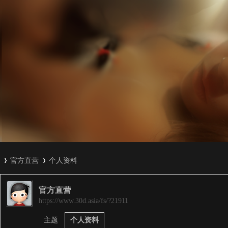
官方直营
个人资料
官方直营
3
›
›
https://www.30d.asia/fs/?21911
主题
个人资料