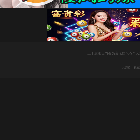
社
三十度论坛内会员言论仅代表个人
|
小黑屋
极速
区