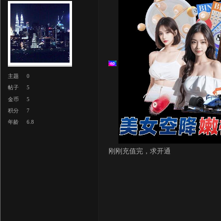
主题
0
帖子
5
金币
5
积分
7
年龄
6.8
刚刚充值完，求开通