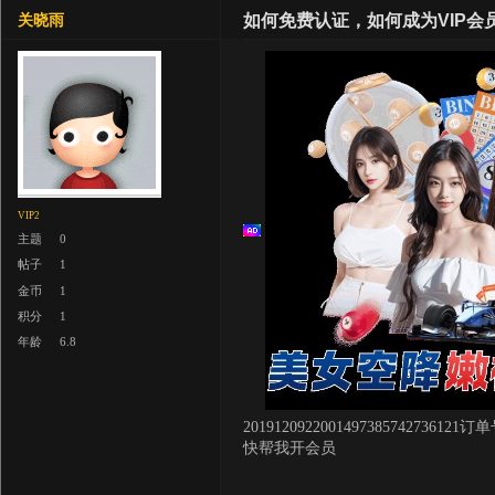
如何免费认证，如何成为VIP会
关晓雨
VIP2
主题
0
帖子
1
金币
1
积分
1
年龄
6.8
2019120922001497385742736121订
快帮我开会员