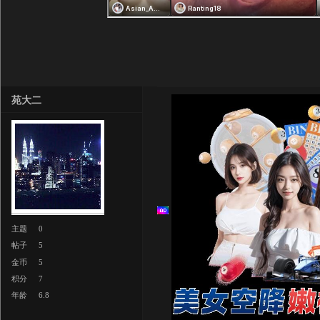
苑大二
主题
0
帖子
5
金币
5
积分
7
年龄
6.8