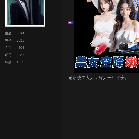
主题
2524
帖子
2535
金币
4964
积分
3087
年龄
10.7
感谢楼主大人，好人一生平安。