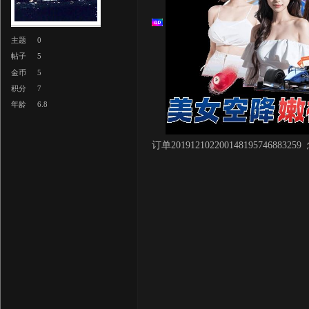
主题
0
帖子
5
金币
5
积分
7
年龄
6.8
订单20191210220014819574688