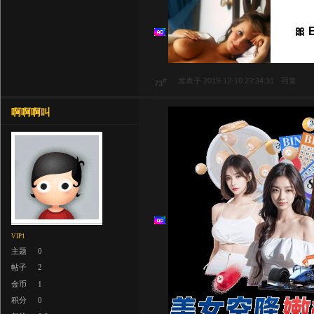
🎀 
#
发表于 2019-12-10 23:34:31
回复
73
啊啊啊叫
VIP1
主题
0
帖子
2
金币
1
积分
0