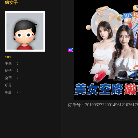
疯女子
VIP1
主题
0
帖子
2
金币
2
积分
0
年龄
7.5
订单号：2019032722001496121026