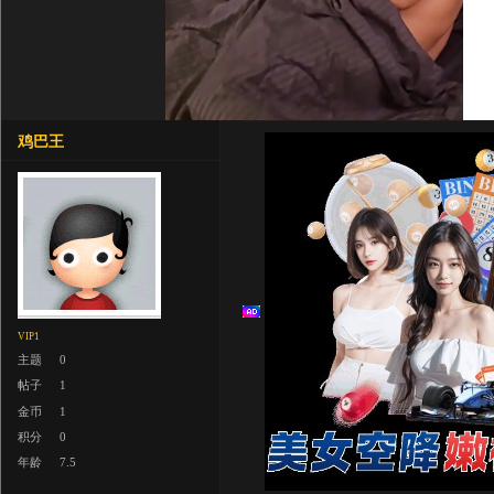
鸡巴王
VIP1
主题
0
帖子
1
金币
1
积分
0
年龄
7.5