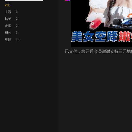
VIP1
主题
0
帖子
2
金币
2
积分
0
年龄
7.6
已支付，给开通会员谢谢支持三元地