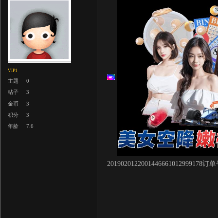
VIP1
主题
0
帖子
3
金币
3
积分
3
年龄
7.6
2019020122001446661012999178订