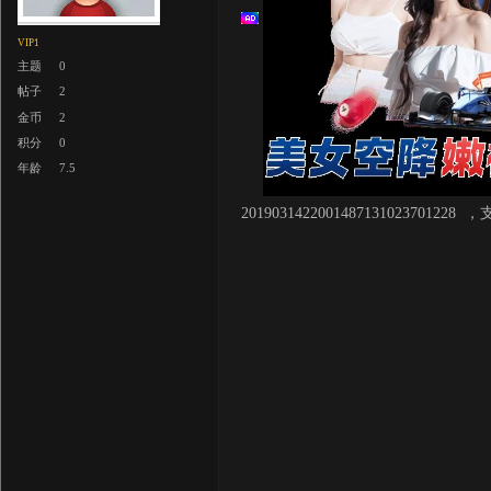
VIP1
主题
0
帖子
2
金币
2
积分
0
年龄
7.5
201903142200148713102370