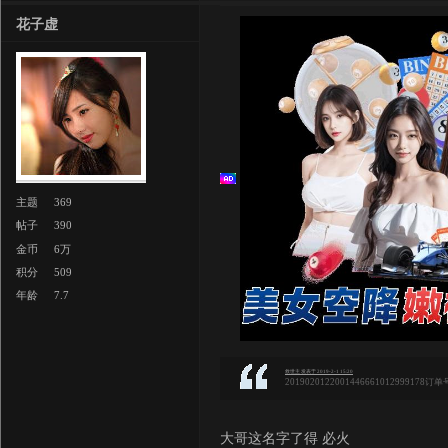
花子虚
主题
369
帖子
390
金币
6万
积分
509
年龄
7.7
救世主 发表于 2019-2-1 15:20
2019020122001446661012999178订单
大哥这名字了得 必火