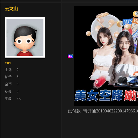
云龙山
VIP1
主题
0
帖子
3
金币
3
积分
3
年龄
7.6
已付款 请开通20190402220014793610