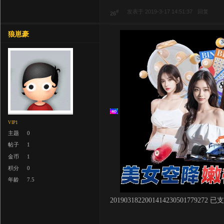
#
发表于 2019-3-17 14:51:37
回复
26
狼崽豪
VIP1
主题
0
帖子
1
金币
1
积分
0
年龄
7.5
2019031822001414230501779272 已