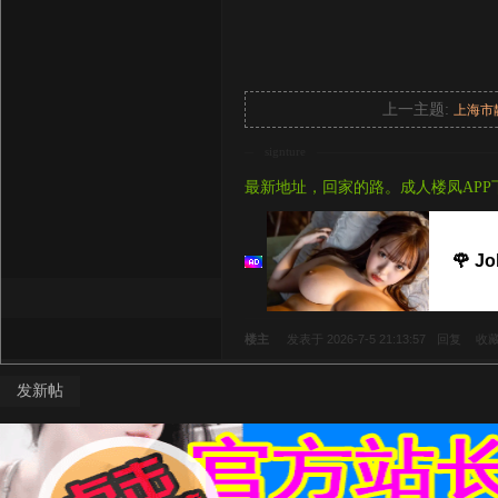
上一主题:
上海市
signture
最新地址，回家的路。成人楼凤APP
🌹 J
楼主
发表于 2026-7-5 21:13:57
回复
收
发新帖