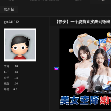
发新帖
【静安】一个姿势直接爽到缴械
grt541012
主题
118
帖子
118
金币
198
积分
166
年龄
0.2