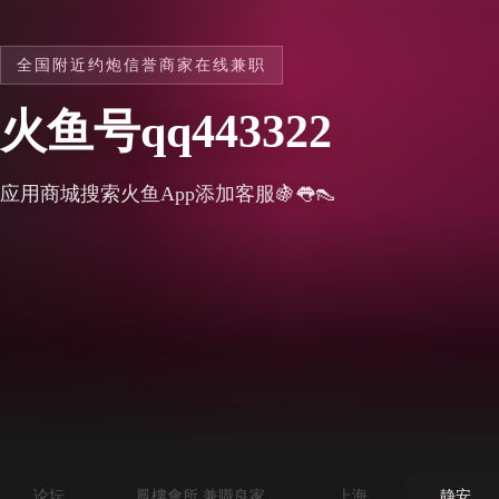
全国附近约炮信誉商家在线兼职
火鱼号qq443322
应用商城搜索火鱼App添加客服🍇👅👠
论坛
鳳樓會所 兼職良家
上海
静安