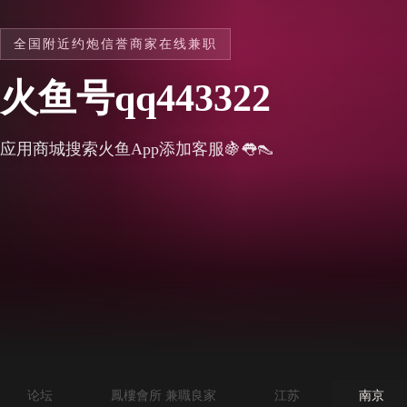
全国附近约炮信誉商家在线兼职
火鱼号qq443322
应用商城搜索火鱼App添加客服🍇👅👠
论坛
鳳樓會所 兼職良家
江苏
南京