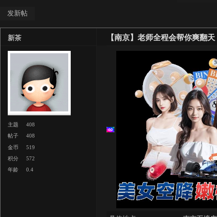
发新帖
【南京】老师全程会帮你爽翻天
新茶
主题
408
帖子
408
金币
519
积分
572
年龄
0.4