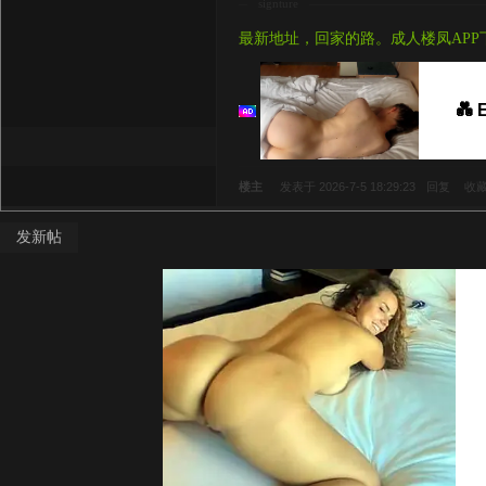
signture
最新地址，回家的路。成人楼凤APP
💑 
楼主
发表于 2026-7-5 18:29:23
回复
收
发新帖