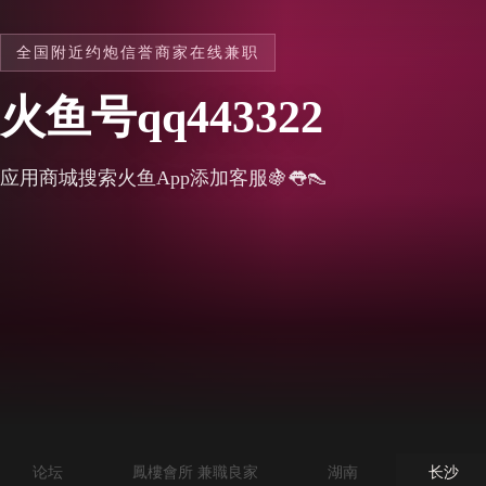
全国附近约炮信誉商家在线兼职
火鱼号qq443322
应用商城搜索火鱼App添加客服🍇👅👠
论坛
鳳樓會所 兼職良家
湖南
长沙