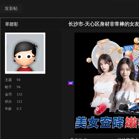
发新帖
长沙市-天心区身材非常棒的女
草碧彩
主题
94
帖子
94
金币
153
积分
121
年龄
0.3