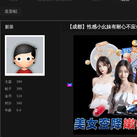
发新帖
【成都】性感小幺妹有耐心不应
新茶
主题
399
帖子
399
金币
510
积分
560
年龄
0.4