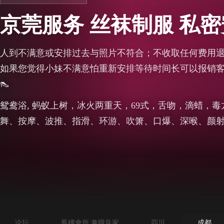
京莞服务 丝袜制服 私
人到不满意或安排过去与照片不符合；不收取任何费用
如果您觉得小妹不满意怕重新安排等待时间长可以报销客户
👠
鸳鸯浴, 蚂蚁上树，冰火两重天，69式，舌吻，滴蜡，
舞、按摩、波推、指滑、环游、吹箫、口爆、深喉、颜
论坛
鳳樓會所 兼職良家
四川
成都