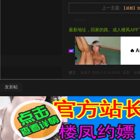
上一主题:
【成都】
signture
最新地址，回家的路。成人楼凤APP
🔥 
楼主
发表于 2026-7-5 14:15:54
回复
收
发新帖