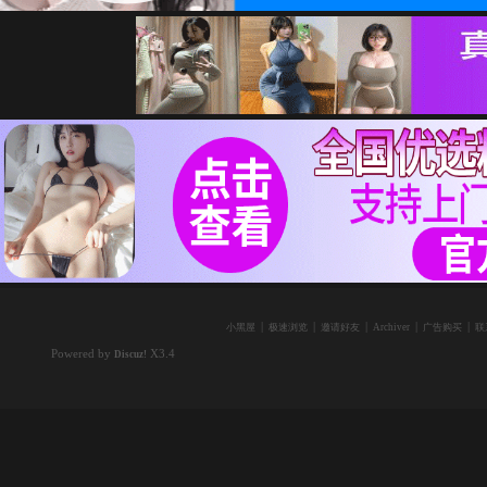
|
|
|
|
|
小黑屋
极速浏览
邀请好友
Archiver
广告购买
联
Powered by
X3.4
Discuz!