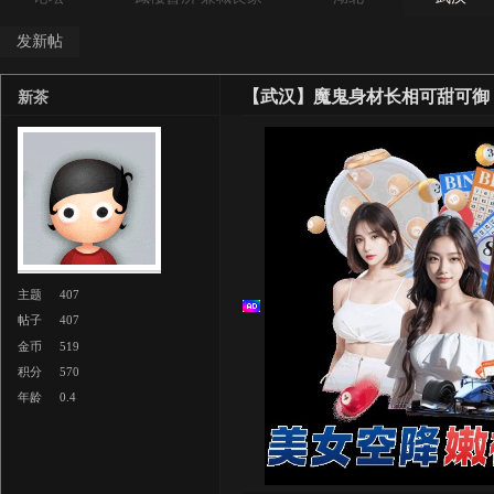
发新帖
【武汉】魔鬼身材长相可甜可御
新茶
主题
407
帖子
407
金币
519
积分
570
年龄
0.4