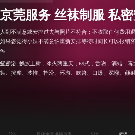
京莞服务 丝袜制服 私
人到不满意或安排过去与照片不符合；不收取任何费用
如果您觉得小妹不满意怕重新安排等待时间长可以报销客户
👠
鸳鸯浴, 蚂蚁上树，冰火两重天，69式，舌吻，滴蜡，
舞、按摩、波推、指滑、环游、吹箫、口爆、深喉、颜
论坛
鳳樓會所 兼職良家
湖北
武汉