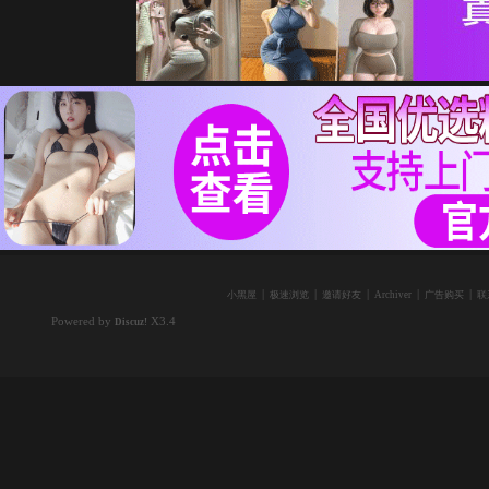
|
|
|
|
|
小黑屋
极速浏览
邀请好友
Archiver
广告购买
联
Powered by
X3.4
Discuz!