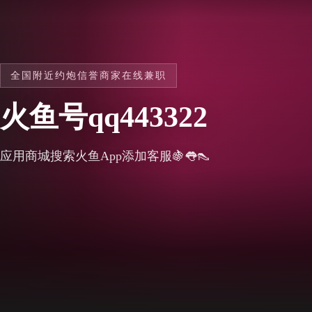
全国附近约炮信誉商家在线兼职
火鱼号qq443322
应用商城搜索火鱼App添加客服🍇👅👠