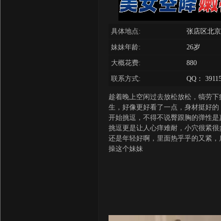
具体地点:
张店区北京
妹妹年龄:
26岁
大概花费:
880
联系方式:
QQ： 39115
趁着晚上空闲过去放松放松，犒劳下
生，好像更好看了一点，身材挺好的
开始挑逗，不得不说臀跟胸的弹性是
挑逗更是让人心痒难耐，小穴很紧很
还是年轻好啊，里面热乎乎的又紧，
操这个妹妹