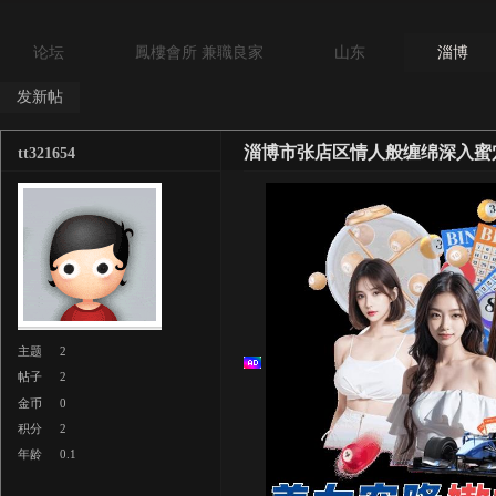
论坛
鳳樓會所 兼職良家
山东
淄博
发新帖
淄博市张店区情人般缠绵深入蜜
tt321654
主题
2
帖子
2
金币
0
积分
2
年龄
0.1