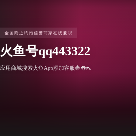
全国附近约炮信誉商家在线兼职
火鱼号qq443322
应用商城搜索火鱼App添加客服🍇👅👠