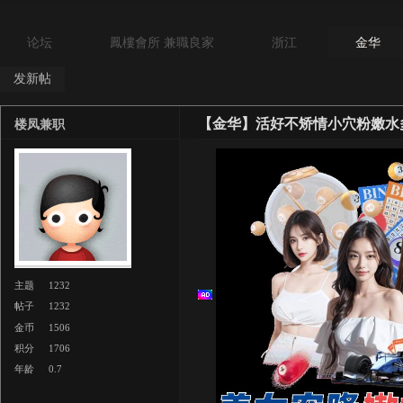
论坛
鳳樓會所 兼職良家
浙江
金华
发新帖
【金华】活好不矫情小穴粉嫩水
楼凤兼职
主题
1232
帖子
1232
金币
1506
积分
1706
年龄
0.7