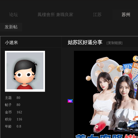
论坛
鳳樓會所 兼職良家
江苏
苏州
发新帖
姑苏区好逼分享
小迷米
[复制链接]
主题
80
帖子
80
金币
162
积分
116
年龄
0.8