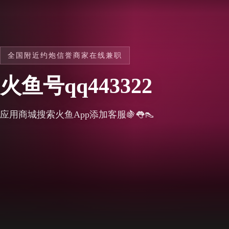
全国附近约炮信誉商家在线兼职
火鱼号qq443322
应用商城搜索火鱼App添加客服🍇👅👠