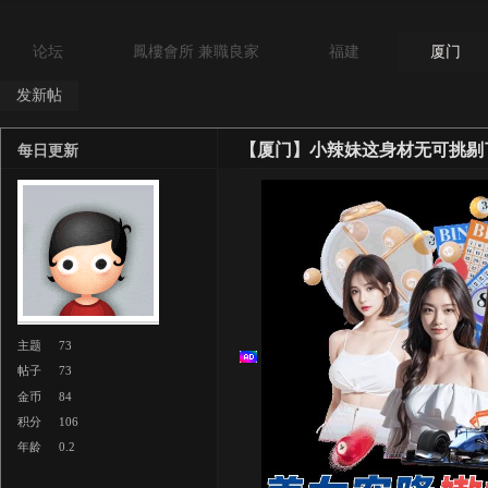
论坛
鳳樓會所 兼職良家
福建
厦门
发新帖
【厦门】小辣妹这身材无可挑剔
每日更新
主题
73
帖子
73
金币
84
积分
106
年龄
0.2