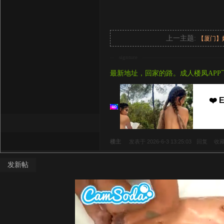
上一主题:
【厦门】
signture
最新地址，回家的路。成人楼凤APP
❤️ E
楼主
发表于 2026-6-3 13:25:03
回复
收
发新帖