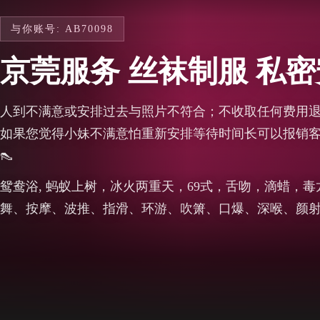
与你账号: AB70098
京莞服务 丝袜制服 私
人到不满意或安排过去与照片不符合；不收取任何费用
如果您觉得小妹不满意怕重新安排等待时间长可以报销客户
👠
鸳鸯浴, 蚂蚁上树，冰火两重天，69式，舌吻，滴蜡，
舞、按摩、波推、指滑、环游、吹箫、口爆、深喉、颜