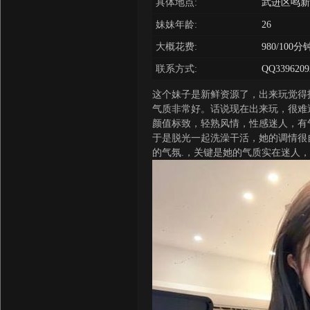
具体地点:
武进区鸣新
妹妹年龄:
26
大概花费:
980/100分
联系方式:
QQ3396209
这个妹子是新鲜资源了，出来玩觉得
气质非常好。话说现在出来玩，很难
颜值标致，轻熟风情，性感迷人，有
于是脱光一起洗澡干活，她的调情很
的气氛.，关键是她的气质实在迷人