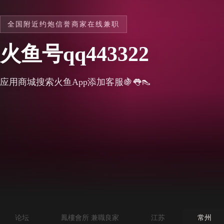
全国附近约炮信誉商家在线兼职
火鱼号qq443322
应用商城搜索火鱼App添加客服🍇👅👠
论坛
鳳樓會所 兼職良家
江苏
常州