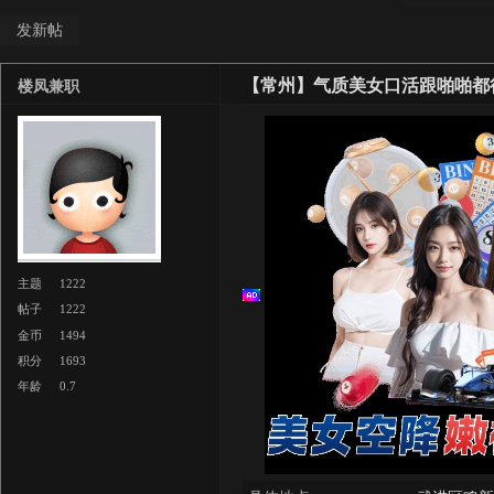
发新帖
【常州】气质美女口活跟啪啪都
楼凤兼职
主题
1222
帖子
1222
金币
1494
积分
1693
年龄
0.7