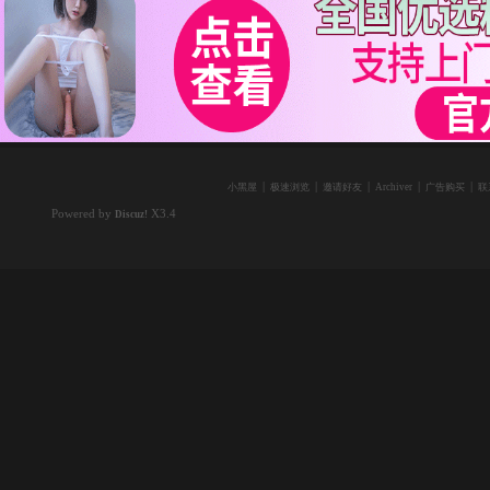
|
|
|
|
|
小黑屋
极速浏览
邀请好友
Archiver
广告购买
联
Powered by
X3.4
Discuz!