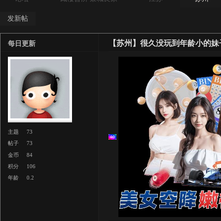
发新帖
【苏州】很久没玩到年龄小的妹
每日更新
主题
73
帖子
73
金币
84
积分
106
年龄
0.2