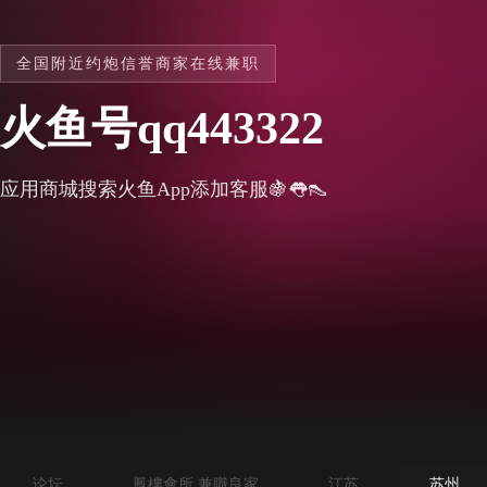
全国附近约炮信誉商家在线兼职
火鱼号qq443322
应用商城搜索火鱼App添加客服🍇👅👠
论坛
鳳樓會所 兼職良家
江苏
苏州