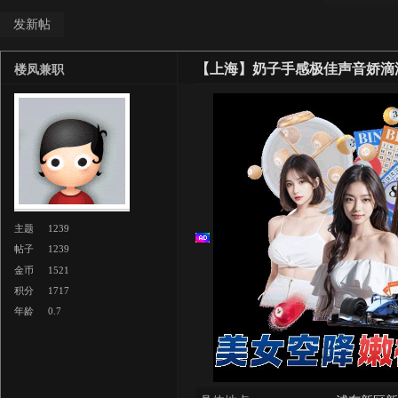
发新帖
【上海】奶子手感极佳声音娇滴
楼凤兼职
主题
1239
帖子
1239
金币
1521
积分
1717
年龄
0.7