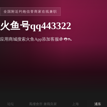
全国附近约炮信誉商家在线兼职
火鱼号qq443322
应用商城搜索火鱼App添加客服🍇👅👠
论坛
鳳樓會所 兼職良家
上海
浦东