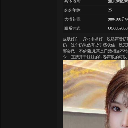
具体地点:
浦东新区新
妹妹年龄:
25
大概花费:
980/100分
联系方式:
QQ3859353
皮肤好白，身材非常好，说话声音娇
奶，这个奶果然有货手感极佳，洗完
都会做，不偷懒,尤其是口活相当不
伞，直接开干妹妹的叫春声浪的可以