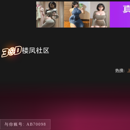
热搜:
与你账号: AB70098