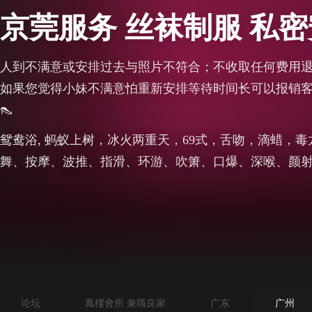
京莞服务 丝袜制服 私
人到不满意或安排过去与照片不符合；不收取任何费用
如果您觉得小妹不满意怕重新安排等待时间长可以报销客户
👠
鸳鸯浴, 蚂蚁上树，冰火两重天，69式，舌吻，滴蜡，
舞、按摩、波推、指滑、环游、吹箫、口爆、深喉、颜
论坛
鳳樓會所 兼職良家
广东
广州