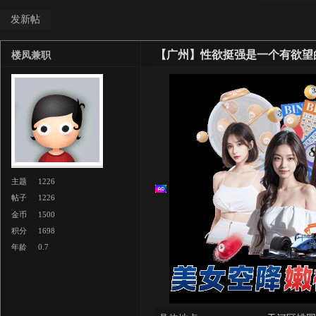
发新帖
【广州】性欲挺强是一个有欲望
楼凤兼职
主题
1226
帖子
1226
金币
1500
积分
1698
年龄
0.7