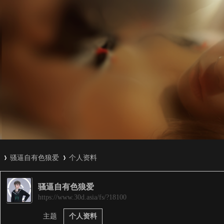
骚逼自有色狼爱
个人资料
骚逼自有色狼爱
3
›
›
https://www.30d.asia/fs/?18100
主题
个人资料