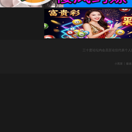
社
三十度论坛内会员言论仅代表个人
|
小黑屋
极速
区