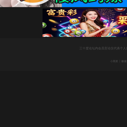
社
三十度论坛内会员言论仅代表个人
|
小黑屋
极速
区