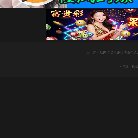
社
三十度论坛内会员言论仅代表个人
|
小黑屋
极速
区