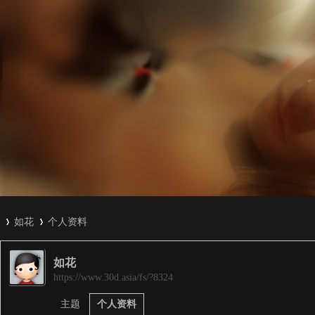
如花
个人资料
如花
3
›
›
https://www.30d.asia/fs/?8324
主题
个人资料