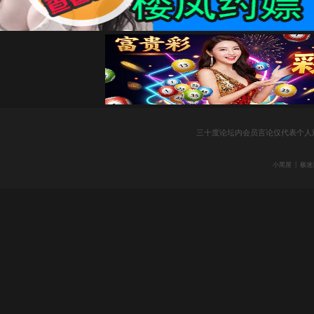
社
三十度论坛内会员言论仅代表个人
|
小黑屋
极速
区