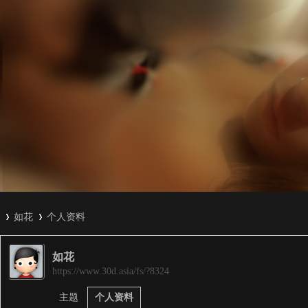
如花
个人资料
如花
3
›
›
https://www.30d.asia/fs/?8324
主题
个人资料