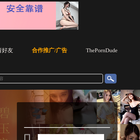
请好友
合作推广/广告
ThePornDude
搜
索