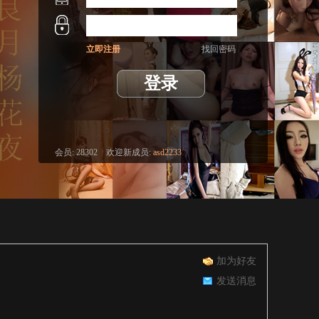
立即注册
找回密码
登录
会员:
28302
|
欢迎新成员:
asd2233
加为好友
发送消息