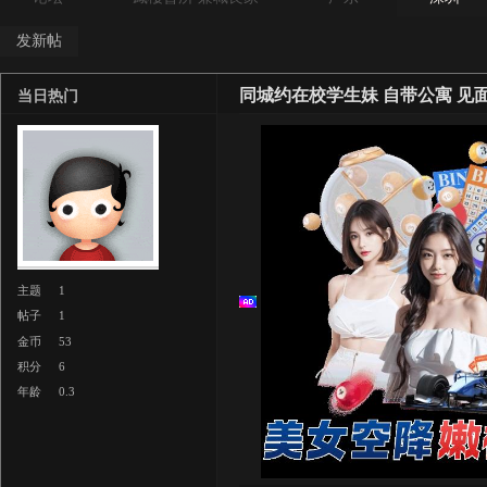
发新帖
同城约在校学生妹 自带公寓 见
当日热门
主题
1
帖子
1
金币
53
积分
6
年龄
0.3