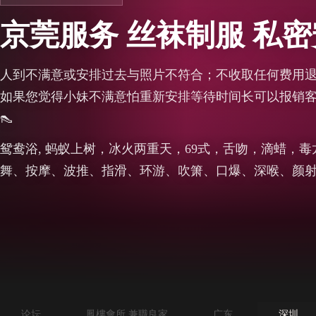
京莞服务 丝袜制服 私
人到不满意或安排过去与照片不符合；不收取任何费用
如果您觉得小妹不满意怕重新安排等待时间长可以报销客户
👠
鸳鸯浴, 蚂蚁上树，冰火两重天，69式，舌吻，滴蜡，
舞、按摩、波推、指滑、环游、吹箫、口爆、深喉、颜
论坛
鳳樓會所 兼職良家
广东
深圳